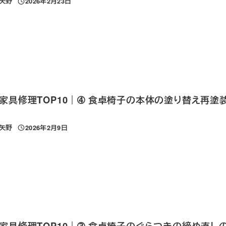
 矢野
2026年2月23日
投稿日
家具修理TOP10｜➃ 食卓椅子の本体の塗り替え再塗
 矢野
2026年2月9日
投稿日
家具修理TOP10｜➂ 食卓椅子のぐらつきの締め直し