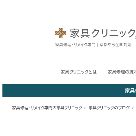
メ
イ
ン
コ
家具修理・リメイク専門｜京都から全国対応
ン
テ
ン
家具クリニックとは
家具修理の流
ツ
へ
家具
移
動
家具修理・リメイク専門の家具クリニック
家具クリニックのブログ