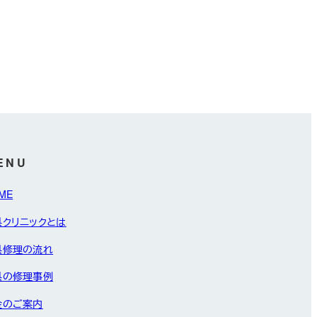
ENU
ME
具クリニックとは
具修理の流れ
具の修理事例
金のご案内