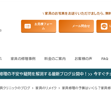
\ 家具のお写真をお送りいただけましたら、無
お見積フォー
メール問合せ
ム
れ
家具の修理事例
料金のご案内
お客様の声
FAQ
修理の不安や疑問を解消する最新ブログ公開中！>> 今すぐチ
具クリニックのブログ
家具のリメイク
家具修理の予算はいくら？家具修