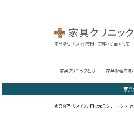
メ
イ
ン
コ
家具修理・リメイク専門｜京都から全国対応
ン
テ
ン
家具クリニックとは
家具修理の流
ツ
へ
家具
移
動
家具修理・リメイク専門の家具クリニック
家